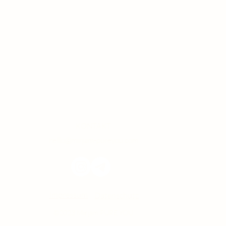
KONTAKT
hello@mirjam-pureyou.com
Impressum
Datenschutz
©2023 Mirjam PURE YOU