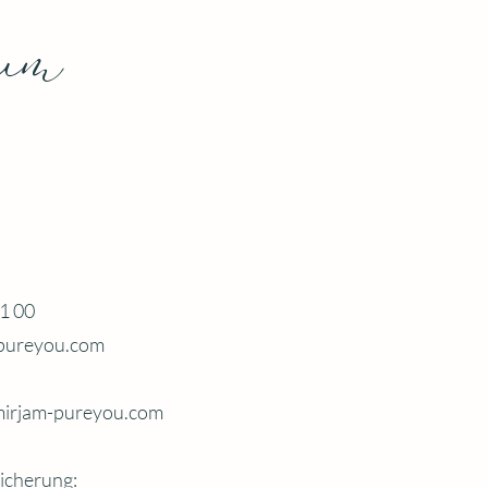
sum
71 00
pureyou.com
irjam-pureyou.com
sicherung: