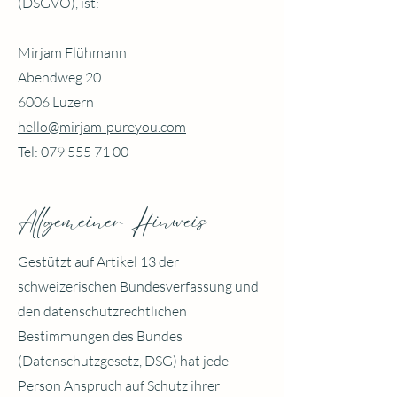
(DSGVO), ist:
Mirjam Flühmann
Aben
dweg 20
600
6 Luzern
hello@mirjam-pureyou.com
Tel:
079 555 71 00
Allgemeiner Hinweis
Gestützt auf Artikel 13 der
schweizerischen Bundesverfassung und
den datenschutzrechtlichen
Bestimmungen des Bundes
(Datenschutzgesetz, DSG) hat jede
Person Anspruch auf Schutz ihrer